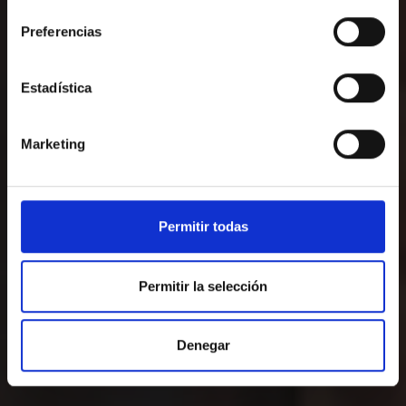
consentimiento
Preferencias
Arribada — Sortida
2
Estadística
TRUCA’NS O ESCRIU-NOS
Marketing
972652363
reservas@salleshotels.com
Permitir todas
Permitir la selección
Denegar