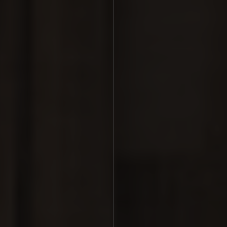
Sallés Ciutat del Prat
Sallés Aeroport Girona
Sallés Málaga Centro
Sallés Marina Portals
ESDEVENIMENTS
Celebracions
Empreses
REGALA SALLÉS COMFORT
REGALA SALLÉS COLLECTION
CONTACTE