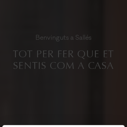
Benvinguts a Sallés
TOT PER FER QUE ET
SENTIS COM A CASA