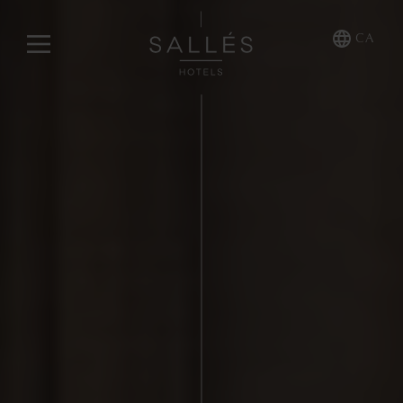
CA
NOSALTRES
HOTELS COLLECTION
Cala del Pi
La Caminera
Mas Tapiolas & Suites
Marina Badalona
HOTELES COMFORT
Sallés Pere IV