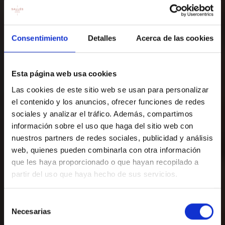
Consentimiento
Detalles
Acerca de las cookies
Esta página web usa cookies
Las cookies de este sitio web se usan para personalizar
el contenido y los anuncios, ofrecer funciones de redes
sociales y analizar el tráfico. Además, compartimos
información sobre el uso que haga del sitio web con
nuestros partners de redes sociales, publicidad y análisis
web, quienes pueden combinarla con otra información
que les haya proporcionado o que hayan recopilado a
FES LA TEVA RESERVA
partir del uso que haya hecho de sus servicios.
Reserva ara al nostre hotel i viu la millor
Selección
experiència.
Necesarias
de