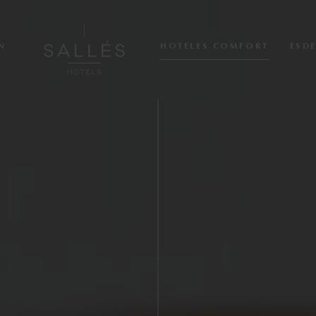
HOTELES COMFORT
N
ESD
Nosaltres
Hotels Collection
Cala del Pi
La Caminera
Mas Tapiolas & Suites
Marina Badalona
Hoteles comfort
Sallés Pere IV
Sallés Ciutat del Prat