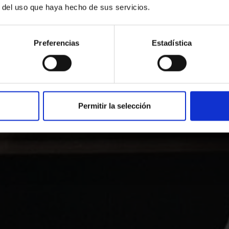
r del uso que haya hecho de sus servicios.
 ara al nostre hotel i viu la millor expe
Preferencias
Estadística
Promoció
Quan
Qui
Arribada — Sortida
2 adults · 1 habitació
TRUCA’NS O ESCRIU-NOS
Permitir la selección
2652363
reservas@salleshot