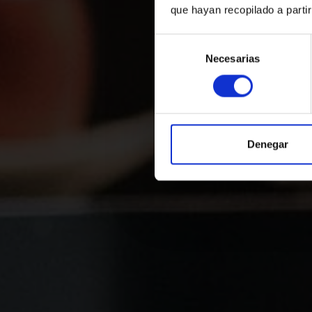
que hayan recopilado a parti
Reserva
Selección
Necesarias
de
consentimiento
On
Seleccioneu
Denegar
97