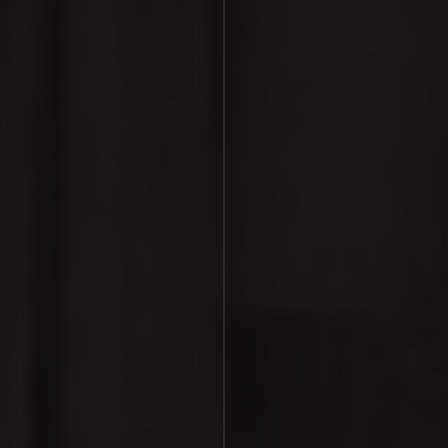
Sallés Ciutat del Prat
Sallés Aeroport Girona
Sallés Málaga Centro
Sallés Marina Portals
EVENTOS
Celebraciones
Empresas
REGALA SALLÉS COMFORT
REGALA SALLÉS COLLECTION
CONTACTO