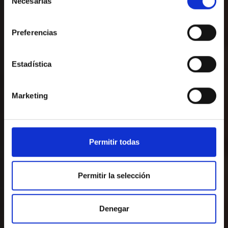
mejor experiencia.
Necesarias
de
consentimiento
Preferencias
Entrada — Salida
2
Estadística
LLÁMENOS O ESCRÍBANOS
Marketing
+34972652363
reservas@salleshotels.com
Permitir todas
Permitir la selección
Denegar