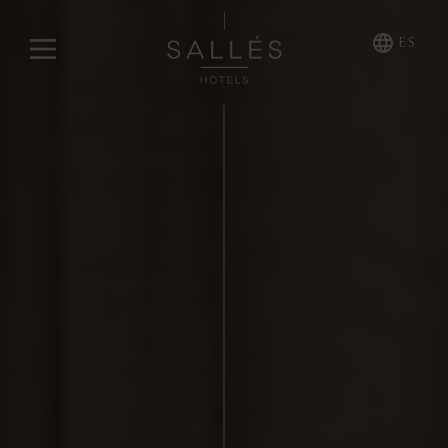
ES
NOSOTROS
HOTELES COLLECTION
Cala del Pi
La Caminera
Mas Tapiolas & Suites
Marina Badalona
HOTELES COMFORT
Sallés Pere IV