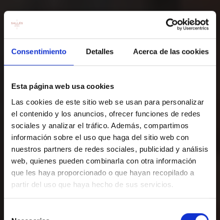
Consentimiento
Detalles
Acerca de las cookies
Esta página web usa cookies
Las cookies de este sitio web se usan para personalizar
el contenido y los anuncios, ofrecer funciones de redes
sociales y analizar el tráfico. Además, compartimos
información sobre el uso que haga del sitio web con
nuestros partners de redes sociales, publicidad y análisis
web, quienes pueden combinarla con otra información
que les haya proporcionado o que hayan recopilado a
HAZ YA TU RESERVA
partir del uso que haya hecho de sus servicios.
Reserva ahora en nuestro hotel y vive la
Selección