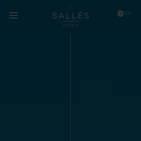
ES
NOSOTROS
HOTELES COLLECTION
Cala del Pi
La Caminera
Mas Tapiolas & Suites
Marina Badalona
HOTELES COMFORT
Sallés Pere IV