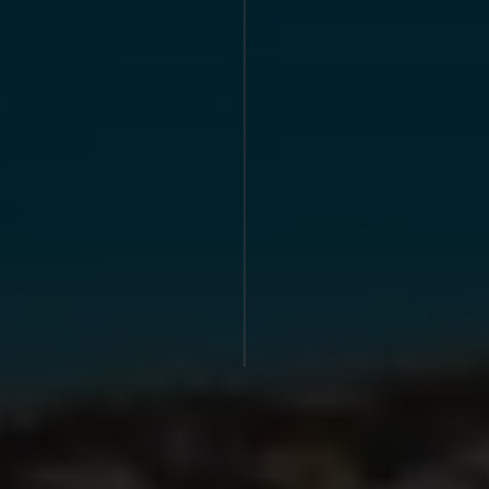
Sallés Ciutat del Prat
Sallés Aeroport Girona
Sallés Málaga Centro
Sallés Marina Portals
EVENTOS
Celebraciones
Empresas
REGALA SALLÉS COMFORT
REGALA SALLÉS COLLECTION
CONTACTO