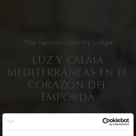
Mas Tapiolas Country Lodge
LUZ Y CALMA
MEDITERRÁNEAS EN EL
CORAZÓN DEL
EMPORDÀ