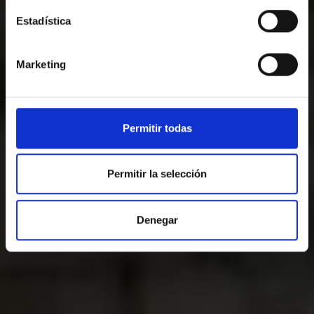
Estadística
LLÁMENOS O ESCRÍBANOS
Marketing
+34972652363
reservas@salleshotels.com
Permitir todas
Permitir la selección
Denegar