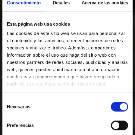
Consentimiento
Detalles
Acerca de las cookies
Esta página web usa cookies
Las cookies de este sitio web se usan para personalizar
el contenido y los anuncios, ofrecer funciones de redes
sociales y analizar el tráfico. Además, compartimos
información sobre el uso que haga del sitio web con
nuestros partners de redes sociales, publicidad y análisis
web, quienes pueden combinarla con otra información
que les haya proporcionado o que hayan recopilado a
HAZ YA TU RESERVA
partir del uso que haya hecho de sus servicios.
Reserva ahora en nuestro hotel y vive la
Selección
mejor experiencia.
Necesarias
de
consentimiento
Preferencias
Entrada — Salida
2