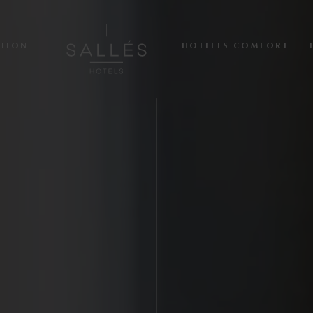
CTION
HOTELES COMFORT
Nosotros
Hoteles Collection
Cala del Pi
La Caminera
Mas Tapiolas & Suites
Marina Badalona
Hoteles comfort
Sallés Pere IV
Sallés Ciutat del Prat