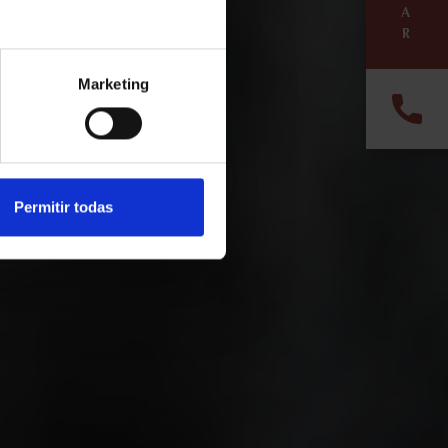
A
R
xperiencia.
Marketing
n
Buscar
Permitir todas
otels.com