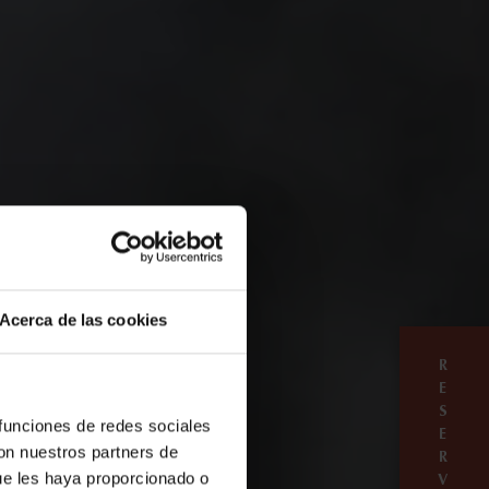
Acerca de las cookies
R
E
S
 funciones de redes sociales
VA
E
con nuestros partners de
R
ue les haya proporcionado o
V