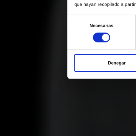
que hayan recopilado a parti
Reserva ah
Selección
Necesarias
de
consentimiento
Dónde
Seleccionar
Denegar
+349