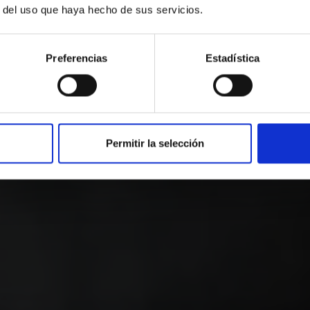
r del uso que haya hecho de sus servicios.
ora en nuestro hotel y vive la mejor e
Preferencias
Estadística
Promoció
Cuándo
Quién
Entrada — Salida
2 adultos · 1 habitación
LLÁMENOS O ESCRÍBANOS
Permitir la selección
72652363
reservas@sallesh