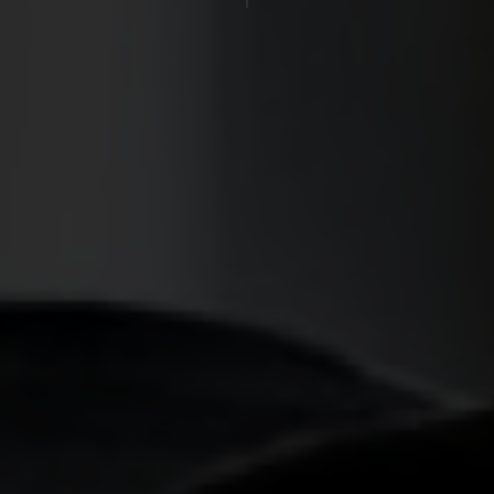
Sallés Aeroport Girona
Sallés Málaga Centro
Sallés Marina Portals
Eventos
Celebraciones
Empresas
Regala Sallés Comfort
Regala Sallés Collection
Contacto