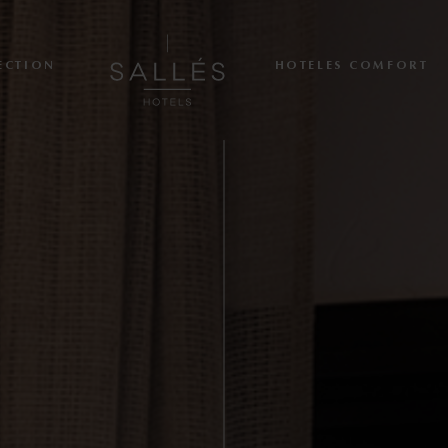
ECTION
HOTELES COMFORT
About us
Hoteles Collection
Cala del Pi
La Caminera
Mas Tapiolas & Suites
Marina Badalona
Hoteles comfort
Sallés Pere IV
Sallés Ciutat del Prat