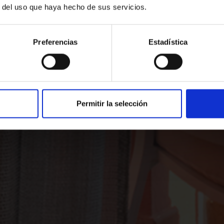
OOK YOUR RO
r del uso que haya hecho de sus servicios.
ow at our hotel for the very best expe
Preferencias
Estadística
CALL OR WRITE US
Permitir la selección
2652363
reservas@www.sall