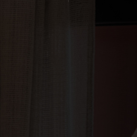
Sallés Aeroport Girona
Sallés Málaga Centro
Sallés Marina Portals
Events
Celebrations
Companies
Gift Sallés Comfort
Gift Sallés Collection
Contact