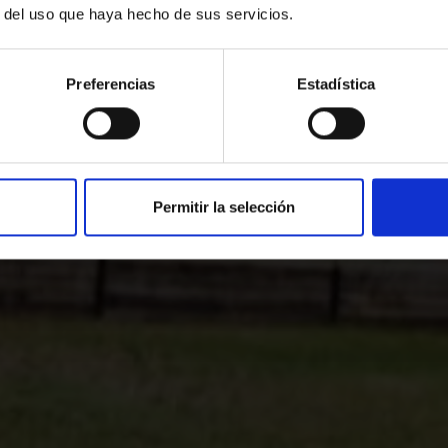
OOK YOUR RO
r del uso que haya hecho de sus servicios.
ow at our hotel for the very best expe
Preferencias
Estadística
CALL OR WRITE US
Permitir la selección
2652363
reservas@www.sall