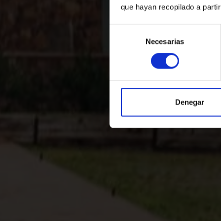
B
que hayan recopilado a parti
Selección
Book n
Necesarias
de
consentimiento
Denegar
+34 97