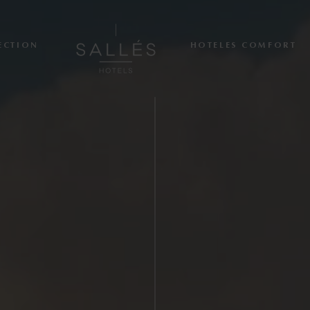
ECTION
HOTELES COMFORT
About us
Hoteles Collection
Cala del Pi
La Caminera
Mas Tapiolas & Suites
Marina Badalona
Hoteles comfort
Sallés Pere IV
Sallés Ciutat del Prat