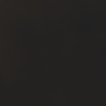
Sallés Aeroport Girona
Sallés Málaga Centro
Sallés Marina Portals
Events
Celebrations
Companies
Gift Sallés Comfort
Gift Sallés Collection
Contact