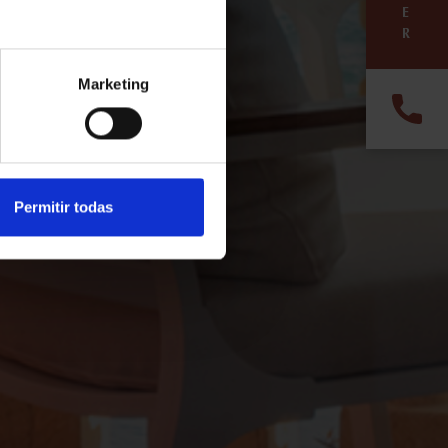
E
R
leure expérience.
Marketing
Permitir todas
otels.com