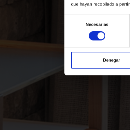
que hayan recopilado a parti
Réservez mainten
Selección
Necesarias
de
consentimiento
Où
Quand
Q
Sélectionnez
Arrivée — Départ
2
Denegar
+34 