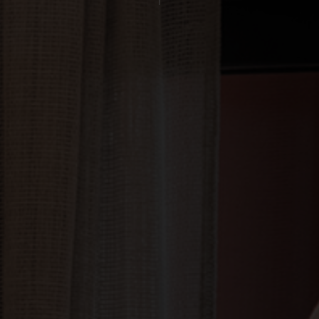
Sallés Aeroport Girona
Sallés Málaga Centro
Sallés Marina Portals
Événements
Célébrations
Entreprises
Cadeaux Sallés Comfort
Cadeaux Sallés Collection
Contact