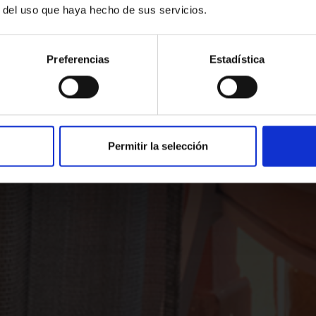
r del uso que haya hecho de sus servicios.
ant dans notre hôtel et vivez la meil
Preferencias
Estadística
Promotion
ui
Recherche
 adultes · 1 chambre
APPELEZ-NOUS OU ÉCRIVEZ-NOUS
Permitir la selección
972652363
reservas@sallesh