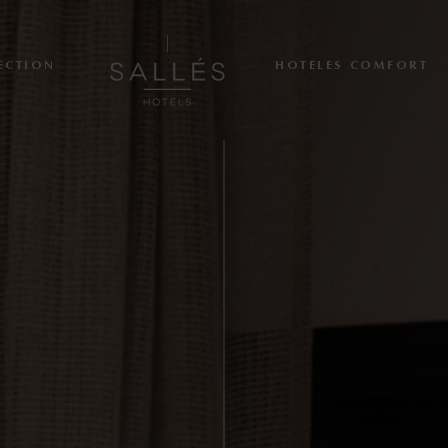
ECTION
HOTELES COMFORT
À propos de nous
Hoteles Collection
Cala del Pi
La Caminera
Mas Tapiolas & Suites
Marina Badalona
Hoteles comfort
Sallés Pere IV
Sallés Ciutat del Prat