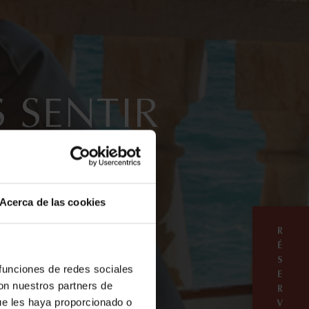
 SENTIR
US
Acerca de las cookies
R
É
S
 funciones de redes sociales
N MAINTENANT
E
con nuestros partners de
R
ue les haya proporcionado o
V