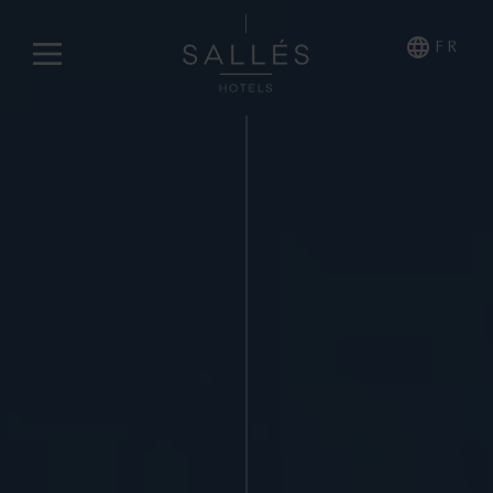
FR
À PROPOS DE NOUS
HOTELES COLLECTION
Cala del Pi
La Caminera
Mas Tapiolas & Suites
Marina Badalona
HOTELES COMFORT
Sallés Pere IV